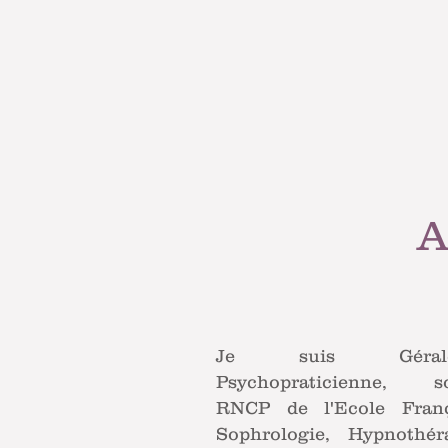
Prenons ens
A
Je suis Géral
Psychopraticienne, so
RNCP de l'Ecole Franç
Sophrologie, Hypnothé