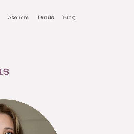
Ateliers
Outils
Blog
 en urgence!
ns