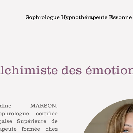
Sophrologue Hypnothérapeute Essonne
emble votre bien-être
lchimiste des émotio
dine MARSON,
phrologue certifiée
aise Supérieure de
rapeute formée chez