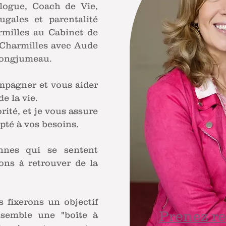
logue, Coach de Vie,
ugales et parentalité
rmilles au Cabinet de
 Charmilles avec Aude
ongjumeau.
mpagner et vous aider
e la vie.
rité, et je vous assure
pté à vos besoins.
nnes qui se sentent
ons à retrouver de la
 fixerons un objectif
Prenez r
nsemble une "boîte à