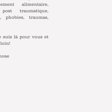
ment alimentaire,
post traumatique,
s, phobies, traumas,
e suis là pour vous et
loin!
nose