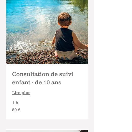
Consultation de suivi
enfant - de 10 ans
Lire plus
1 h
80
80 €
euros