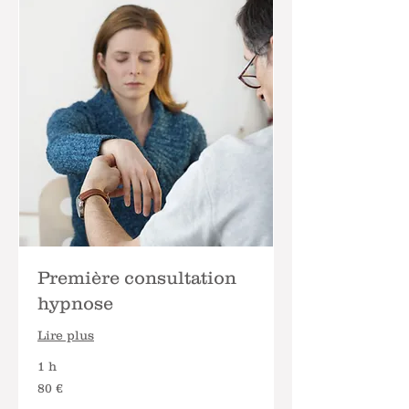
Première consultation
hypnose
Lire plus
1 h
80
80 €
euros