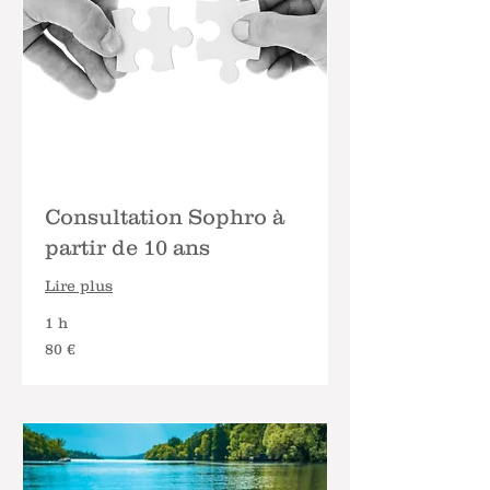
Consultation Sophro à
partir de 10 ans
Lire plus
1 h
80
80 €
euros