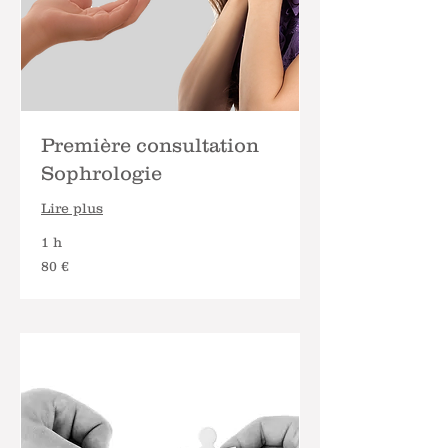
Première consultation
Sophrologie
Lire plus
1 h
80
80 €
euros